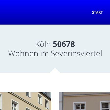
START
Köln
50678
Wohnen im Severinsviertel
n!
A