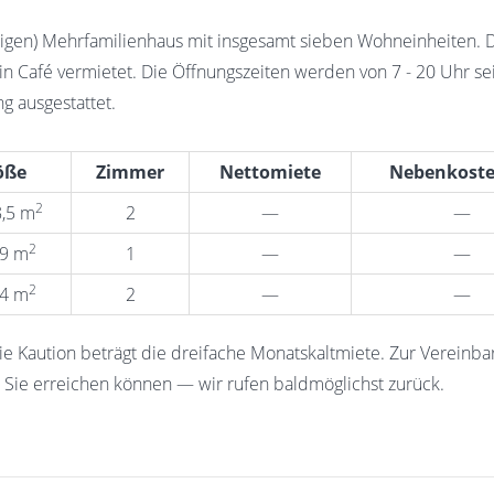
igen) Mehrfamilienhaus mit insgesamt sieben Wohneinheiten. D
in Café vermietet. Die Öffnungszeiten werden von 7 - 20 Uhr sein
 ausgestattet.
öße
Zimmer
Nettomiete
Nebenkoste
2
8,5 m
2
—
—
2
59 m
1
—
—
2
54 m
2
—
—
e Kaution beträgt die dreifache Monatskaltmiete. Zur Vereinba
 Sie erreichen können — wir rufen baldmöglichst zurück.